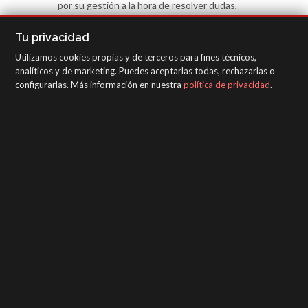
por su gestión a la hora de resolver dudas,
problemas o necesidades puntuales de las
Tu privacidad
consultas que nos llegan desde cualquier
parte del mundo, siendo las mismas tratadas
Utilizamos cookies propias y de terceros para fines técnicos,
analíticos y de marketing. Puedes aceptarlas todas, rechazarlas o
de forma rápida y con personal cualificado
configurarlas. Más información en nuestra
política de privacidad
.
para poder aportar datos y soluciones de
inmediato.
SAGOLA - Urartea 6 - Vitoria-Gasteiz 01010
(Álava-Spain)
Intranet
/
WebMail
/
Aviso legal y Privacidad
/