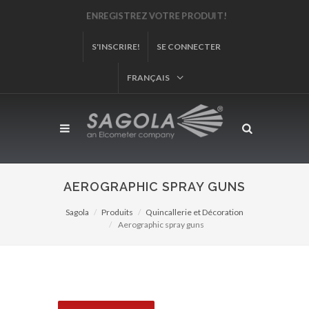
ENREGISTREZ VOTRE PRODUIT!
S'INSCRIRE!
SE CONNECTER
FRANÇAIS
AEROGRAPHIC SPRAY GUNS
Sagola
Produits
Quincallerie et Décoration
Aerographic spray guns