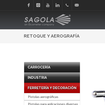
Facebook
Instagram
Youtube
Linkedin
+34
sagola@sagola.com
945
RETOQUE Y AEROGRAFÍA
214
150
CARROCERÍA
INDUSTRIA
FERRETERÍA Y DECORACIÓN
Pistolas aerográficas
Pistolas para aplicaciones diversas