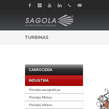
Facebook
Instagram
Youtube
Linkedin
+34
sagola@sagola.com
945
TURBINAS
214
150
CARROCERÍA
INDUSTRIA
Pistolas aerográficas
Pistolas Mixtas
Pistolas Airless