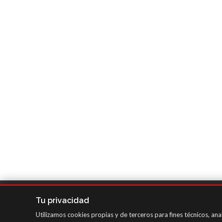
SAGOLA - Urartea 6 - Vitoria-Gasteiz 01010 (Álava-Spa
Tu privacidad
Intranet
/
WebMail
/
Aviso legal y Privacidad
/
Canal 
Utilizamos cookies propias y de terceros para fines técnicos, ana
Configuración de cookies